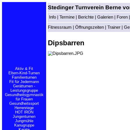
Stedinger Turnverein Berne vo
Info
|
Termine
|
Berichte
|
Galerien
|
Foren
Fitnessraum
|
Öffnungszeiten
|
Trainer
|
Ge
Dipsbarren
Aktiv & Fit
Eltern-Kind-Turnen
Familienturnen
Fit für Jedermann
Gerätturnen -
Leistungsgruppe
Gesundheitsgymnastik
für Frauen
Gesundheitssport
Herrenriege
HOT IRON
Jungenturnen
Jungmühle
Kanugruppe
Karate