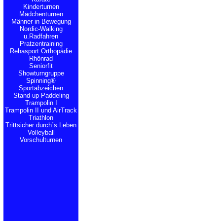
Kinderturnen
Mädchenturnen
Männer in Bewegung
Nordic-Walking
u.Radfahren
Pratzentraining
Rehasport Orthopädie
Rhönrad
Seniorfit
Showturngruppe
Spinning®
Sportabzeichen
Stand up Paddeling
Trampolin I
Trampolin II und AirTrack
Triathlon
Trittsicher durch´s Leben
Volleyball
Vorschulturnen