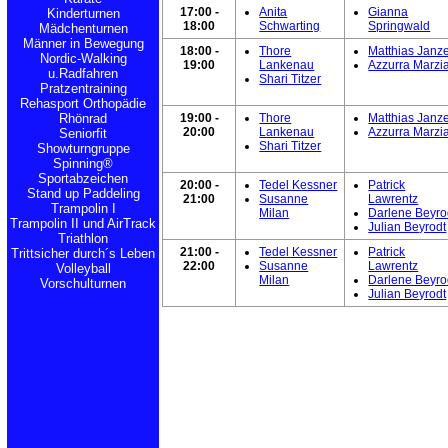
17:00 -
Anita
Gianna
Kinderturnen
18:00
Schwarting
Springwald
Mädchenturnen
Männer in Bewegung
18:00 -
Thore
Matthias Janz
Nordic-Walking
19:00
Lankenau
Azzurra Marzia
u.Radfahren
Shari Titzer
Pratzentraining
Rehasport Orthopädie
Rhönrad
19:00 -
Thore
Matthias Janz
20:00
Lankenau
Azzurra Marzia
Seniorfit
Shari Titzer
Showturngruppe
Spinning®
Sportabzeichen
20:00 -
Tedel Kessner
Patrick
Stand up Paddeling
21:00
Susanne
Lawrentz
Trampolin I
Milan
Darlene Beyro
Trampolin II und AirTrack
Julian Beyrodt
Triathlon
21:00 -
Tedel Kessner
Patrick
Trittsicher durch´s Leben
22:00
Susanne
Lawrentz
Volleyball
Milan
Darlene Beyro
Vorschulturnen
Julian Beyrodt