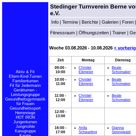
Stedinger Turnverein Berne v
e.V.
Info
|
Termine
|
Berichte
|
Galerien
|
Foren
Fitnessraum
|
Öffnungszeiten
|
Trainer
|
Ge
Woche 03.08.2026 - 10.08.2026
< vorherig
Zeit
Montag
Dienstag
09:00 -
Christel
Beate
Aktiv & Fit
10:00
Eikmeier
Schomaker
Eltern-Kind-Turnen
10:00 -
Christel
Beate
Familienturnen
11:00
Eikmeier
Schomaker
Fit für Jedermann
Gerätturnen -
Leistungsgruppe
11:00 -
Christel
Beate
Gesundheitsgymnastik
12:00
Eikmeier
Schomaker
für Frauen
Gesundheitssport
12:00 -
Herrenriege
13:00
HOT IRON
Jungenturnen
Jungmühle
16:00 -
Anita
Gianna
Kanugruppe
17:00
Schwarting
Springwald
Karate